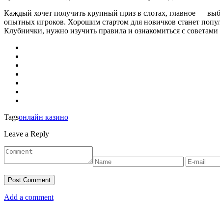
Каждый хочет получить крупный приз в слотах, главное ― вы
опытных игроков. Хорошим стартом для новичков станет попул
Клубнички, нужно изучить правила и ознакомиться с советами
Tags
онлайн казино
Leave a Reply
Add a comment