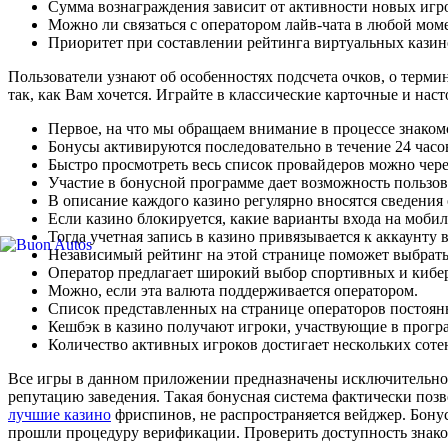
Сумма вознаграждения зависит от активности новых игрок
Можно ли связаться с оператором лайв-чата в любой моме
Приоритет при составлении рейтинга виртуальных казин
Пользователи узнают об особенностях подсчета очков, о терми
так, как Вам хочется. Играйте в классические карточные и нас
Первое, на что мы обращаем внимание в процессе знакомс
Бонусы активируются последовательно в течение 24 часо
Быстро просмотреть весь список провайдеров можно чере
Участие в бонусной программе дает возможность пользо
В описание каждого казино регулярно вносятся сведения 
Если казино блокируется, какие варианты входа на мобил
Тогда учетная запись в казино привязывается к аккаунту 
Независимый рейтинг на этой странице поможет выбрать 
Оператор предлагает широкий выбор спортивных и кибер
Можно, если эта валюта поддерживается оператором.
Список представленных на странице операторов постоян
Кешбэк в казино получают игроки, участвующие в прогр
Количество активных игроков достигает нескольких соте
Все игры в данном приложении предназначены исключительно 
репутацию заведения. Такая бонусная система фактически поз
лучшие казино
фриспинов, не распространяется вейджер. Бонус
прошли процедуру верификации. Проверить доступность знако