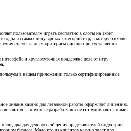
оляет пользователям играть бесплатно в слоты на 1хбет
то одна из самых популярных категорий игр, в которую входят
ешения стало главным критерием оценки при составлении
 интерфейс и круглосуточная поддержка делают игру
а.
используем в нашем приложении только сертифицированные
ьное онлайн казино для легальной работы оформляет лицензию.
ество слотов — крупные разработчики не сотрудничают с ними.
и площадка для делового общения представителей индустрии.
орном бизнесе. Мало кто из клиентов казино знает про