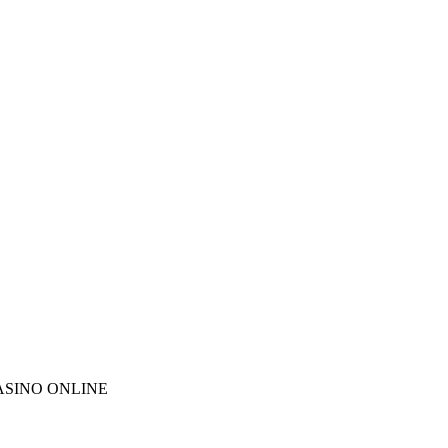
 CASINO ONLINE