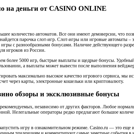
но на деньги от CASINO ONLINE
ьшее количество автоматов. Все они имеют демоверсии, что позв
айдется парочка слот-игр. Слот-игры или игровые автоматы – э
е игры с разнообразными бонусами. Наличие действующего разр
ля игроков из России.
ем более 5000 игр, быстрые выплаты и щедрые бонусы. Удобный
ользовании, а выплаты может вывести после выполнения вейджер
тировать максимально высокое качество игрового сервиса, мы 
счет через карты, электронные кошельки или криптовалюту.
ино обзоры и эксклюзивные бонусы
а рекомендуемых, независимо от других факторов. Любое нормал
конной. Нелегальные операторы редко предлагают большое колич
апустить игру в ознакомительном режиме. Casino.ru — это еще 
енным тенденциям и комментируют самые заметные события в иг