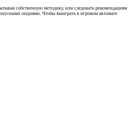
атывая собственную методику, или следовать рекомендациям
 бонусными опциями. Чтобы выиграть в игровом автомате