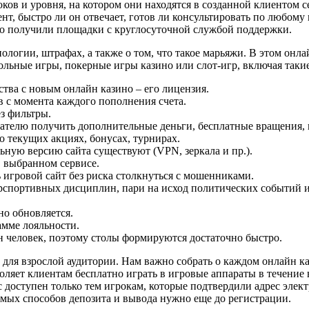
ов и уровня, на котором они находятся в созданной клиентом с
нт, быстро ли он отвечает, готов ли консультировать по любому
о получили площадки с круглосуточной службой поддержки.
нологии, штрафах, а также о том, что такое марьяжи. В этом он
тольные игры, покерные игры казино или слот-игр, включая таки
тва с новым онлайн казино – его лицензия.
в с момента каждого пополнения счета.
з фильтры.
вателю получить дополнительные деньги, бесплатные вращения, 
о текущих акциях, бонусах, турнирах.
ьную версию сайта существуют (VPN, зеркала и пр.).
в выбранном сервисе.
игровой сайт без риска столкнуться с мошенниками.
спортивных дисциплин, пари на исход политических событий и 
но обновляется.
амме лояльности.
н человек, поэтому столы формируются достаточно быстро.
для взрослой аудитории. Нам важно собрать о каждом онлайн к
воляет клиентам бесплатно играть в игровые аппараты в течени
 доступен только тем игрокам, которые подтвердили адрес элек
мых способов депозита и вывода нужно еще до регистрации.