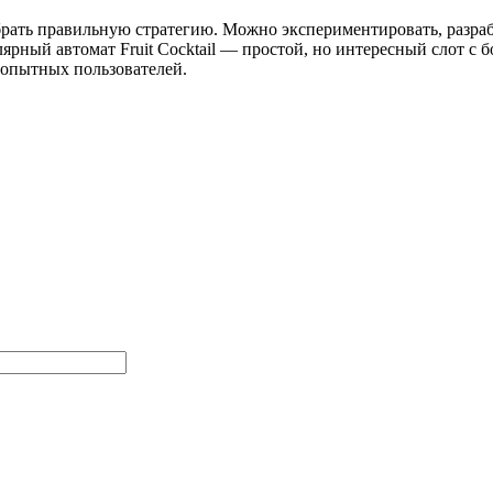
брать правильную стратегию. Можно экспериментировать, разраб
ярный автомат Fruit Cocktail ― простой, но интересный слот с
 опытных пользователей.