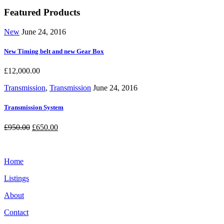
Featured Products
New
June 24, 2016
New Timing belt and new Gear Box
£
12,000.00
Transmission
,
Transmission
June 24, 2016
Transmission System
£
950.00
£
650.00
Home
Listings
About
Contact