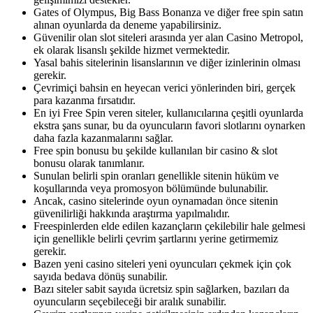
Gates of Olympus, Big Bass Bonanza ve diğer free spin satın
alınan oyunlarda da deneme yapabilirsiniz.
Güvenilir olan slot siteleri arasında yer alan Casino Metropol,
ek olarak lisanslı şekilde hizmet vermektedir.
Yasal bahis sitelerinin lisanslarının ve diğer izinlerinin olması
gerekir.
Çevrimiçi bahsin en heyecan verici yönlerinden biri, gerçek
para kazanma fırsatıdır.
En iyi Free Spin veren siteler, kullanıcılarına çeşitli oyunlarda
ekstra şans sunar, bu da oyuncuların favori slotlarını oynarken
daha fazla kazanmalarını sağlar.
Free spin bonusu bu şekilde kullanılan bir casino & slot
bonusu olarak tanımlanır.
Sunulan belirli spin oranları genellikle sitenin hüküm ve
koşullarında veya promosyon bölümünde bulunabilir.
Ancak, casino sitelerinde oyun oynamadan önce sitenin
güvenilirliği hakkında araştırma yapılmalıdır.
Freespinlerden elde edilen kazançların çekilebilir hale gelmesi
için genellikle belirli çevrim şartlarını yerine getirmemiz
gerekir.
Bazen yeni casino siteleri yeni oyuncuları çekmek için çok
sayıda bedava dönüş sunabilir.
Bazı siteler sabit sayıda ücretsiz spin sağlarken, bazıları da
oyuncuların seçebileceği bir aralık sunabilir.