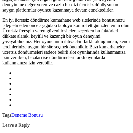
deneyimine değer veren ve cazip bir dizi ücretsiz dönüş sunan
saygın platformlar oyuncu kazanmaya devam etmektedirler.
En iyi ücretsiz döndürme kumarhane web sitelerinde bonusunuzu
talep etmeden önce aşağıdaki tabloyu kontrol ettiğinizden emin olun.
Ücretsiz freespin veren güvenilir siteleri seçerken bu faktörleri
dikkate alarak, keyifli ve kazançlı bir oyun deneyimi
yaşayabilirsiniz. Her oyuncunun ihtiyaçları farklı olduğundan, kendi
tercihlerinize uygun bir site seçmek önemlidir. Bazı kumarhaneler,
ücretsiz döndürmeleri sadece belirli slot oyunlarında kullanmanıza
izin verirken, bazıları ise döndürmeleri farklı oyunlarda
kullanmanıza izin verebilir.
Tags
Deneme Bonusu
Leave a Reply