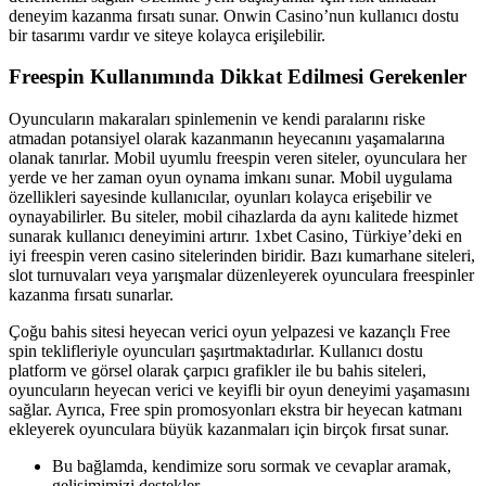
deneyim kazanma fırsatı sunar. Onwin Casino’nun kullanıcı dostu
bir tasarımı vardır ve siteye kolayca erişilebilir.
Freespin Kullanımında Dikkat Edilmesi Gerekenler
Oyuncuların makaraları spinlemenin ve kendi paralarını riske
atmadan potansiyel olarak kazanmanın heyecanını yaşamalarına
olanak tanırlar. Mobil uyumlu freespin veren siteler, oyunculara her
yerde ve her zaman oyun oynama imkanı sunar. Mobil uygulama
özellikleri sayesinde kullanıcılar, oyunları kolayca erişebilir ve
oynayabilirler. Bu siteler, mobil cihazlarda da aynı kalitede hizmet
sunarak kullanıcı deneyimini artırır. 1xbet Casino, Türkiye’deki en
iyi freespin veren casino sitelerinden biridir. Bazı kumarhane siteleri,
slot turnuvaları veya yarışmalar düzenleyerek oyunculara freespinler
kazanma fırsatı sunarlar.
Çoğu bahis sitesi heyecan verici oyun yelpazesi ve kazançlı Free
spin teklifleriyle oyuncuları şaşırtmaktadırlar. Kullanıcı dostu
platform ve görsel olarak çarpıcı grafikler ile bu bahis siteleri,
oyuncuların heyecan verici ve keyifli bir oyun deneyimi yaşamasını
sağlar. Ayrıca, Free spin promosyonları ekstra bir heyecan katmanı
ekleyerek oyunculara büyük kazanmaları için birçok fırsat sunar.
Bu bağlamda, kendimize soru sormak ve cevaplar aramak,
gelişimimizi destekler.