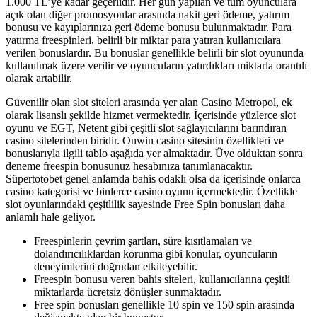
1.000 TL’ye kadar geçerlidir. Her gün yapılan ve tüm oyunculara
açık olan diğer promosyonlar arasında nakit geri ödeme, yatırım
bonusu ve kayıplarınıza geri ödeme bonusu bulunmaktadır. Para
yatırma freespinleri, belirli bir miktar para yatıran kullanıcılara
verilen bonuslardır. Bu bonuslar genellikle belirli bir slot oyununda
kullanılmak üzere verilir ve oyuncuların yatırdıkları miktarla orantılı
olarak artabilir.
Güvenilir olan slot siteleri arasında yer alan Casino Metropol, ek
olarak lisanslı şekilde hizmet vermektedir. İçerisinde yüzlerce slot
oyunu ve EGT, Netent gibi çeşitli slot sağlayıcılarını barındıran
casino sitelerinden biridir. Onwin casino sitesinin özellikleri ve
bonuslarıyla ilgili tablo aşağıda yer almaktadır. Üye olduktan sonra
deneme freespin bonusunuz hesabınıza tanımlanacaktır.
Süpertotobet genel anlamda bahis odaklı olsa da içerisinde onlarca
casino kategorisi ve binlerce casino oyunu içermektedir. Özellikle
slot oyunlarındaki çeşitlilik sayesinde Free Spin bonusları daha
anlamlı hale geliyor.
Freespinlerin çevrim şartları, süre kısıtlamaları ve
dolandırıcılıklardan korunma gibi konular, oyuncuların
deneyimlerini doğrudan etkileyebilir.
Freespin bonusu veren bahis siteleri, kullanıcılarına çeşitli
miktarlarda ücretsiz dönüşler sunmaktadır.
Free spin bonusları genellikle 10 spin ve 150 spin arasında