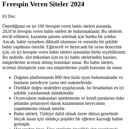
Freespin Veren Siteler 2024
03
Dec
Önerdiğimiz en iyi 100 freespin veren bahis siteleri arasında,
2024’te freespin veren bahis siteleri de bulunmaktadır. Bu sitelerin
tercih edilmesi, kazanma şansını artırmak için harika bir yoldur.
Ancak, bahis oynarken dikkatli olunması ve sorumlu bir şekilde
bahis yapılması önerilir. Eğlenceli ve heyecanlı bir oyun deneyimi
için, en iyi freespin veren bahis siteleri arasından birini seçebilirsiniz.
Bu nedenle, slot tutkunları için en iyi bahis sitelerinden bazıları,
müşterilerine ücretsiz dönüş bonusları sunar. Bu bahis siteleri,
ücretsiz dönüşlerin yanı sıra müşterilerine çeşitli bonuslar da sunar.
Dağıtım platformunda 800’den fazla oyun bulunmaktadır ve
bunların neredeyse yarısı slot makineleridir.
Özellikle doğru stratejileri uygulayarak, bu fırsatlardan en iyi
şekilde yararlanmak mümkündür.
Oyuncuların makaraları spinlemenin ve kendi paralarını riske
atmadan potansiyel olarak kazanmanın heyecanını
yaşamalarına olanak tanırlar.
Bahis siteleri, Türkiye dahil olmak üzere dünya genelinde
birçok insan için oldukça popüler bir eğlence kaynağı haline
gelmiştir.