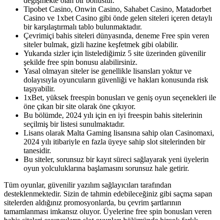
değişmekte olan bir bonustur.
Tipobet Casino, Onwin Casino, Sahabet Casino, Matadorbet
Casino ve 1xbet Casino gibi önde gelen siteleri içeren detaylı
bir karşılaştırmalı tablo bulunmaktadır.
Çevrimiçi bahis siteleri dünyasında, deneme Free spin veren
siteler bulmak, gizli hazine keşfetmek gibi olabilir.
Yukarıda sizler için listelediğimiz 5 site üzerinden güvenilir
şekilde free spin bonusu alabilirsiniz.
Yasal olmayan siteler ise genellikle lisansları yoktur ve
dolayısıyla oyuncuların güvenliği ve hakları konusunda risk
taşıyabilir.
1xBet, yüksek freespin bonusları ve geniş oyun seçenekleri ile
öne çıkan bir site olarak öne çıkıyor.
Bu bölümde, 2024 yılı için en iyi freespin bahis sitelerinin
seçilmiş bir listesi sunulmaktadır.
Lisans olarak Malta Gaming lisansına sahip olan Casinomaxi,
2024 yılı itibariyle en fazla üyeye sahip slot sitelerinden bir
tanesidir.
Bu siteler, sorunsuz bir kayıt süreci sağlayarak yeni üyelerin
oyun yolculuklarına başlamasını sorunsuz hale getirir.
Tüm oyunlar, güvenilir yazılım sağlayıcıları tarafından
desteklenmektedir. Sizin de tahmin edebileceğiniz gibi saçma sapan
sitelerden aldığınız promosyonlarda, bu çevrim şartlarının
tamamlanması imkansız oluyor. Üyelerine free spin bonusları veren