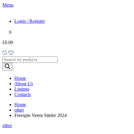
Menu
Login / Register
0
£0.00
Products
search
Home
About Us
Listings
Contacts
Home
other
Freespin Veren Siteler 2024
other