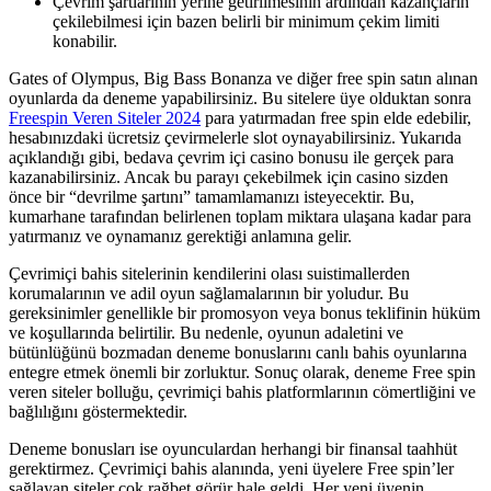
Çevrim şartlarının yerine getirilmesinin ardından kazançların
çekilebilmesi için bazen belirli bir minimum çekim limiti
konabilir.
Gates of Olympus, Big Bass Bonanza ve diğer free spin satın alınan
oyunlarda da deneme yapabilirsiniz. Bu sitelere üye olduktan sonra
Freespin Veren Siteler 2024
para yatırmadan free spin elde edebilir,
hesabınızdaki ücretsiz çevirmelerle slot oynayabilirsiniz. Yukarıda
açıklandığı gibi, bedava çevrim içi casino bonusu ile gerçek para
kazanabilirsiniz. Ancak bu parayı çekebilmek için casino sizden
önce bir “devrilme şartını” tamamlamanızı isteyecektir. Bu,
kumarhane tarafından belirlenen toplam miktara ulaşana kadar para
yatırmanız ve oynamanız gerektiği anlamına gelir.
Çevrimiçi bahis sitelerinin kendilerini olası suistimallerden
korumalarının ve adil oyun sağlamalarının bir yoludur. Bu
gereksinimler genellikle bir promosyon veya bonus teklifinin hüküm
ve koşullarında belirtilir. Bu nedenle, oyunun adaletini ve
bütünlüğünü bozmadan deneme bonuslarını canlı bahis oyunlarına
entegre etmek önemli bir zorluktur. Sonuç olarak, deneme Free spin
veren siteler bolluğu, çevrimiçi bahis platformlarının cömertliğini ve
bağlılığını göstermektedir.
Deneme bonusları ise oyunculardan herhangi bir finansal taahhüt
gerektirmez. Çevrimiçi bahis alanında, yeni üyelere Free spin’ler
sağlayan siteler çok rağbet görür hale geldi. Her yeni üyenin